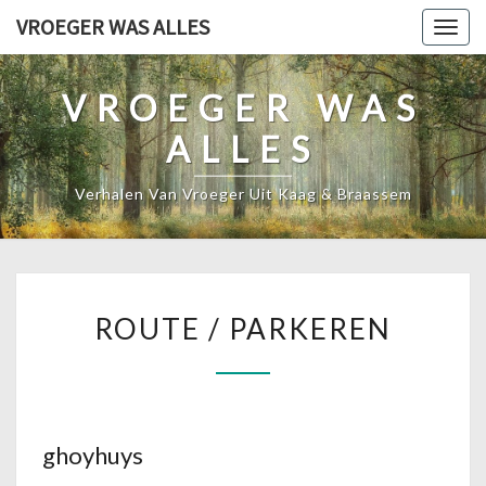
Ga
VROEGER WAS ALLES
Togg
naar
navig
de
VROEGER WAS
content
ALLES
Verhalen Van Vroeger Uit Kaag & Braassem
ROUTE
ROUTE / PARKEREN
/
PARKEREN
ghoyhuys