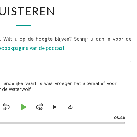
LUISTEREN
UISTEREN
. Wilt u op de hoogte blijven? Schrijf u dan in voor de
ebookpagina van de podcast
.
landelijke vaart is was vroeger het alternatief voor
 de Waterwolf.
Skip
Play
Jump
Skip
Share
k
to
This
Backward
Pause
Forward
08:46
vious
next
Episode
isode
episode