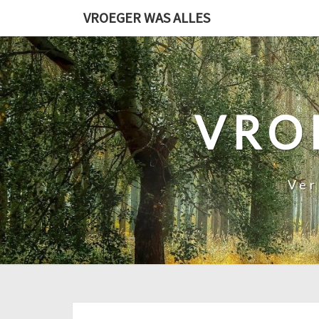
Ga
VROEGER WAS ALLES
naar
de
content
VRO
Ver