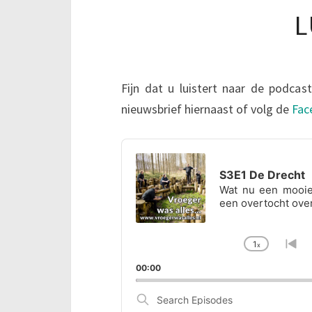
L
Fijn dat u luistert naar de podcast
nieuwsbrief hiernaast of volg de
Fac
Audio
Player
S3E1 De Drecht
Wat nu een mooie 
een overtocht over
1
x
Change
Go
Playbac
to
00:00
Rate
pre
ep
Search
Episodes