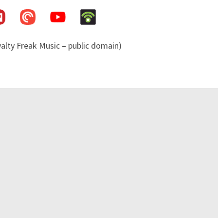
s
NOVEMBER 1, 2021
yalty Freak Music – public domain)
OKTOBER 1, 2021
LOAD MORE