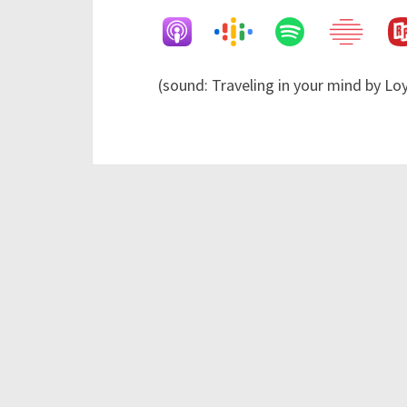
Patrick Deters
S2E3 Café Rustoord en de Rode Vo
Patrick Deters
(sound: Traveling in your mind by Lo
S2E02 – Herenweg 81
Patrick Deters