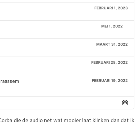
FEBRUARI 1, 2023
MEI 1, 2022
MAART 31, 2022
FEBRUARI 28, 2022
 Braassem
FEBRUARI 19, 2022
FEBRUARI 1, 2022
Show
Podca
Inform
rgemeester van Alkemade
JANUARI 1, 2022
orba die de audio net wat mooier laat klinken dan dat ik
DECEMBER 1, 2021