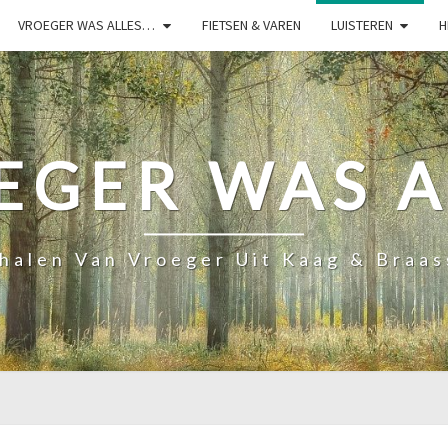
VROEGER WAS ALLES…
FIETSEN & VAREN
LUISTEREN
H
EGER WAS A
halen Van Vroeger Uit Kaag & Braa