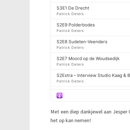
S3E1 De Drecht
Patrick Deters
S2E9 Polderbodes
Patrick Deters
S2E8 Sudeten-Veenders
Patrick Deters
S2E7 Moord op de Woudsedijk
Patrick Deters
S2Extra – Interview Studio Kaag &
Patrick Deters
S2E6 Paddegat
Patrick Deters
S2E5 – Pieter van Veen, eerste bu
Met een diep dankjewel aan Jesper C
Patrick Deters
het op kan nemen!
S2E4 Café Concordia